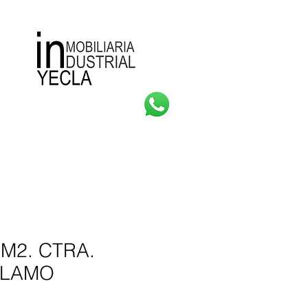
Consultas
Más
 M2. CTRA.
ÁLAMO