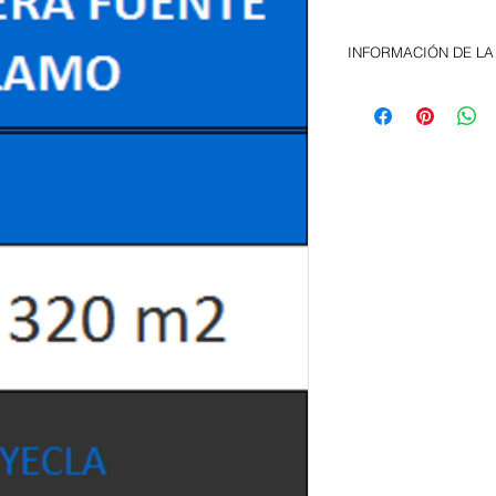
INFORMACIÓN DE LA
Nave adosada de 320
de Fuente Álamo. Ti
Dispone de luz, fuer
PRECIO Y CONDICION