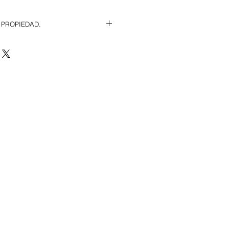
 PROPIEDAD.
 metros situada en la Carretera 
ene una oficina pequeña y aseo.
za y agua.
ES: Consultar en oficina.