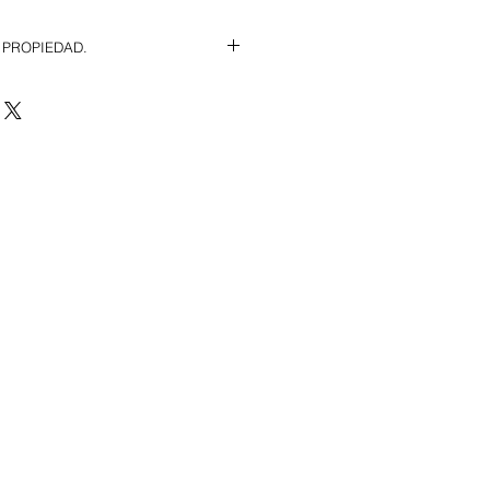
 PROPIEDAD.
e de todas las instalaciones 
ES: Consultar en oficina.