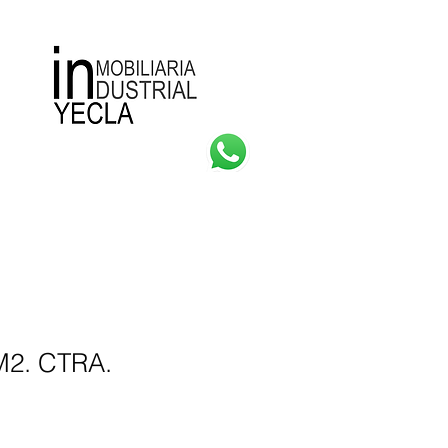
Consultas
Más
M2. CTRA.