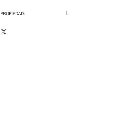
 PROPIEDAD.
s con fachada a carretera.
, muelle y patio trasero.
 instalaciones completas.
ES. Consultar en oficina.