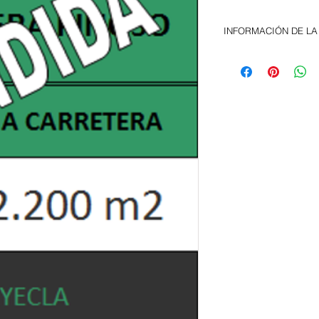
INFORMACIÓN DE LA
Nave de 2.200 metro
Tiene oficinas, aseos
Dispone de todas las
PRECIO Y CONDICION