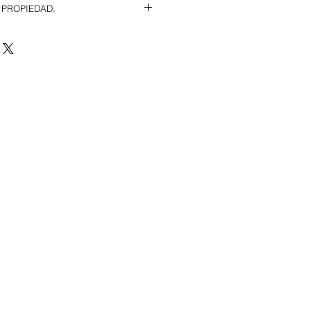
 PROPIEDAD.
ituada en la Carretera de Pinoso.
ua.
ES: Consultar en oficina.