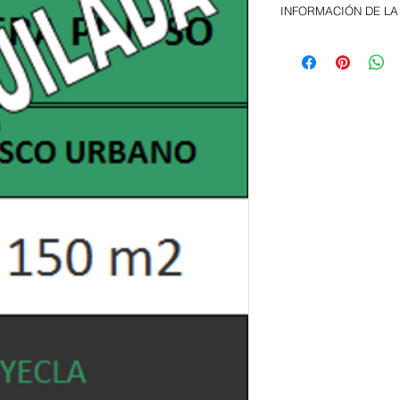
INFORMACIÓN DE LA
Nave de 150 metros s
Dispone de luz y ag
PRECIO Y CONDICION