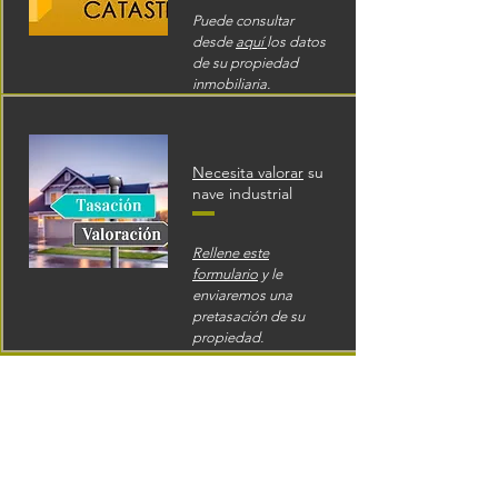
Puede consultar
desde
aquí
los datos
de su propiedad
inmobiliaria.
Necesita valorar
su
nave industrial
Rellene este
formulario
y le
enviaremos una
pretasación de su
propiedad.