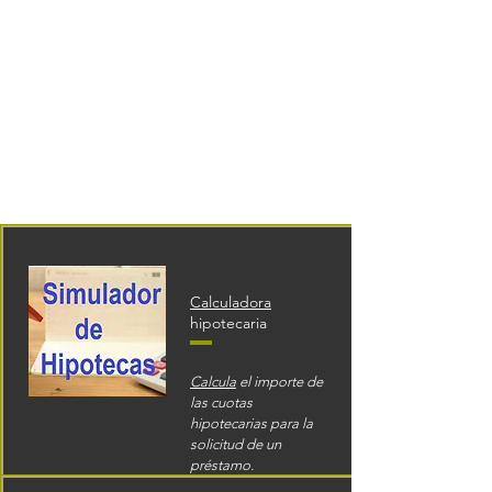
Calculadora
hipotecaria
Calcula
el importe de
las cuotas
hipotecarias para la
solicitud de un
préstamo.